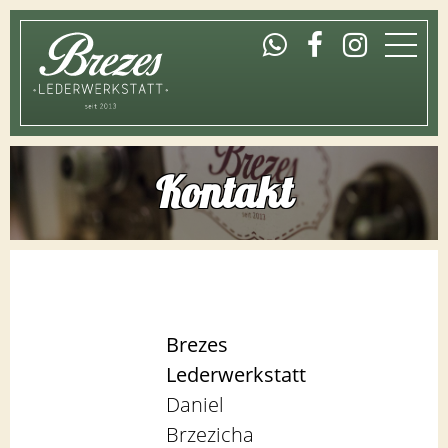
Home
Kontakt
Laden
Werkstatt
Brezes
Shop
Lederwerkstatt
Daniel
Öffnungszeiten
Brzezicha